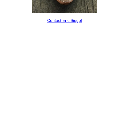
Contact Eric Siegel